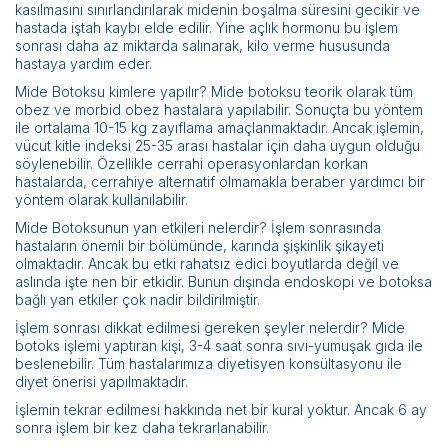
kasılmasını sınırlandırılarak midenin boşalma süresini gecikir ve
hastada iştah kaybı elde edilir. Yine açlık hormonu bu işlem
sonrası daha az miktarda salınarak, kilo verme hususunda
hastaya yardım eder.
Mide Botoksu kimlere yapılır? Mide botoksu teorik olarak tüm
obez ve morbid obez hastalara yapılabilir. Sonuçta bu yöntem
ile ortalama 10-15 kg zayıflama amaçlanmaktadır. Ancak işlemin,
vücut kitle indeksi 25-35 arası hastalar için daha uygun olduğu
söylenebilir. Özellikle cerrahi operasyonlardan korkan
hastalarda, cerrahiye alternatif olmamakla beraber yardımcı bir
yöntem olarak kullanılabilir.
Mide Botoksunun yan etkileri nelerdir? İşlem sonrasında
hastaların önemli bir bölümünde, karında şişkinlik şikayeti
olmaktadır. Ancak bu etki rahatsız edici boyutlarda değil ve
aslında işte nen bir etkidir. Bunun dışında endoskopi ve botoksa
bağlı yan etkiler çok nadir bildirilmiştir.
İşlem sonrası dikkat edilmesi gereken şeyler nelerdir? Mide
botoks işlemi yaptıran kişi, 3-4 saat sonra sıvı-yumuşak gıda ile
beslenebilir. Tüm hastalarımıza diyetisyen konsültasyonu ile
diyet önerisi yapılmaktadır.
İşlemin tekrar edilmesi hakkında net bir kural yoktur. Ancak 6 ay
sonra işlem bir kez daha tekrarlanabilir.