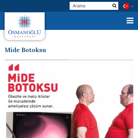
Mide Botoksu
Kurumsal
Klinik Birimlerimiz
Hekimlerimiz
E-Servisler
Check Up
Sağlık Turizmi