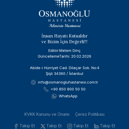
Ailenizin Hastanesi
İnsan Hayatı Kutsaldır
ve Bizim İçin Değerli!!!
Editör:Metem Dinç
GüncellemeTarihi: 20.02.2026
Abide-i Hürriyet Cad. Dilaçar Sok. No:4
Şişli 34360 / İstanbul
info@osmanogluhastanesi.com.tr
+90 850 800 50 50
WhatsApp
KVKK Kanunu ve Onamı
Çerez Politikası
Takip Et
Takip Et
Takip Et
Takip Et