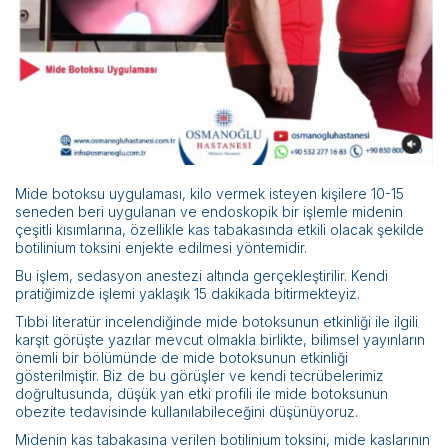
Bilimsel Yayınlar
Haberler
İletişim
Mide botoksu uygulaması, kilo vermek isteyen kişilere 10-15
seneden beri uygulanan ve endoskopik bir işlemle midenin
çeşitli kısımlarına, özellikle kas tabakasında etkili olacak şekilde
botilinium toksini enjekte edilmesi yöntemidir.
Bu işlem, sedasyon anestezi altında gerçekleştirilir. Kendi
pratiğimizde işlemi yaklaşık 15 dakikada bitirmekteyiz.
Tıbbi literatür incelendiğinde mide botoksunun etkinliği ile ilgili
karşıt görüşte yazılar mevcut olmakla birlikte, bilimsel yayınların
önemli bir bölümünde de mide botoksunun etkinliği
gösterilmiştir. Biz de bu görüşler ve kendi tecrübelerimiz
doğrultusunda, düşük yan etki profili ile mide botoksunun
obezite tedavisinde kullanılabileceğini düşünüyoruz.
Midenin kas tabakasına verilen botilinium toksini, mide kaslarının