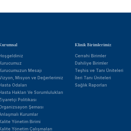
Kurumsal
Klinik Birimlerimiz
Hoşgeldiniz
Cerrahi Birimler
Kurucumuz
Dahiliye Birimler
Kurucumuzun Mesajı
Teşhis ve Tanı Üniteleri
Vizyon, Misyon ve Değerlerimiz
İleri Tanı Üniteleri
Hasta Odaları
Sağlık Raporları
Hasta Hakları Ve Sorumlulukları
Ziyaretçi Politikası
Organizsayon Şeması
Anlaşmalı Kurumlar
Kalite Yönetim Birimi
Kalite Yönetim Çalışmaları