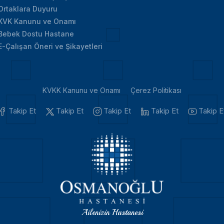
Ortaklara Duyuru
KVK Kanunu ve Onamı
Bebek Dostu Hastane
E-Çalışan Öneri ve Şikayetleri
KVKK Kanunu ve Onamı
Çerez Politikası
Takip Et
Takip Et
Takip Et
Takip Et
Takip E
Ailenizin Hastanesi