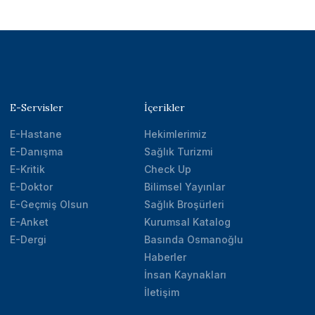
E-Servisler
İçerikler
E-Hastane
Hekimlerimiz
E-Danışma
Sağlık Turizmi
E-Kritik
Check Up
E-Doktor
Bilimsel Yayınlar
E-Geçmiş Olsun
Sağlık Broşürleri
E-Anket
Kurumsal Katalog
E-Dergi
Basında Osmanoğlu
Haberler
İnsan Kaynakları
İletişim