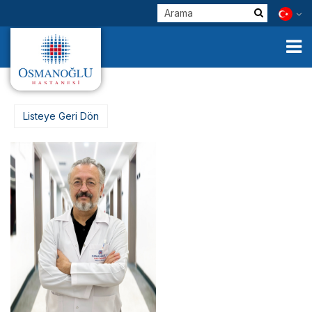
Listeye Geri Dön
Kurumsal
Klinik Birimlerimiz
Hekimlerimiz
E-Servisler
Check Up
Sağlık Turizmi