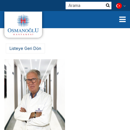
Listeye Geri Dön
Kurumsal
Klinik Birimlerimiz
Hekimlerimiz
E-Servisler
Check Up
Sağlık Turizmi