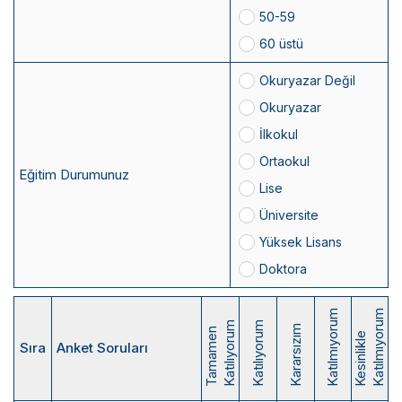
50-59
60 üstü
Okuryazar Değil
Okuryazar
İlkokul
Ortaokul
Eğitim Durumunuz
Lise
Üniversite
Yüksek Lisans
Doktora
Katılmıyorum
Katılmıyorum
Katılıyorum
Katılıyorum
Kararsızım
Tamamen
Kesinlikle
Sıra
Anket Soruları