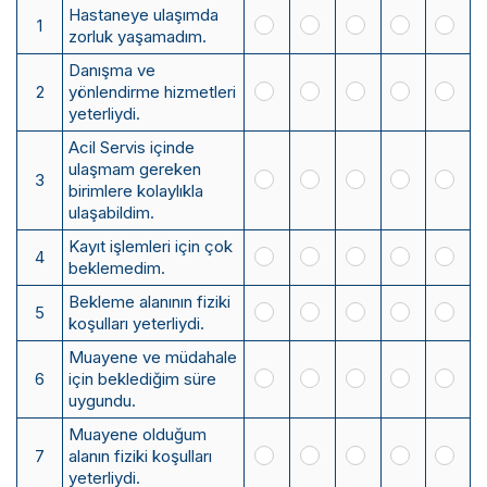
Hastaneye ulaşımda
1
zorluk yaşamadım.
Danışma ve
2
yönlendirme hizmetleri
yeterliydi.
Acil Servis içinde
ulaşmam gereken
3
birimlere kolaylıkla
ulaşabildim.
Kayıt işlemleri için çok
4
beklemedim.
Bekleme alanının fiziki
5
koşulları yeterliydi.
Muayene ve müdahale
6
için beklediğim süre
uygundu.
Muayene olduğum
7
alanın fiziki koşulları
yeterliydi.