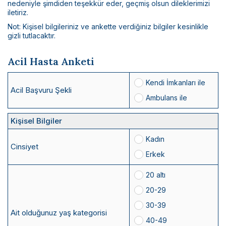
Bilimsel Yayınlar
nedeniyle şimdiden teşekkür eder, geçmiş olsun dileklerimizi
iletiriz.
Haberler
Not: Kişisel bilgileriniz ve ankette verdiğiniz bilgiler kesinlikle
gizli tutlacaktır.
İletişim
Acil Hasta Anketi
Kendi İmkanları ile
Acil Başvuru Şekli
Ambulans ile
Kişisel Bilgiler
Kadın
Cinsiyet
Erkek
20 altı
20-29
30-39
Ait olduğunuz yaş kategorisi
40-49