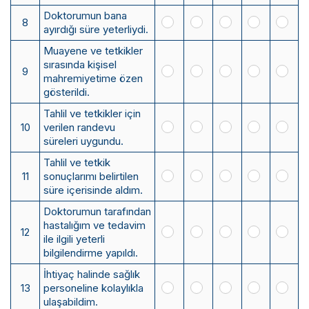
Doktorumun bana
8
ayırdığı süre yeterliydi.
Muayene ve tetkikler
sırasında kişisel
9
mahremiyetime özen
gösterildi.
Tahlil ve tetkikler için
10
verilen randevu
süreleri uygundu.
Tahlil ve tetkik
11
sonuçlarımı belirtilen
süre içerisinde aldım.
Doktorumun tarafından
hastalığım ve tedavim
12
ile ilgili yeterli
bilgilendirme yapıldı.
İhtiyaç halinde sağlık
13
personeline kolaylıkla
ulaşabildim.