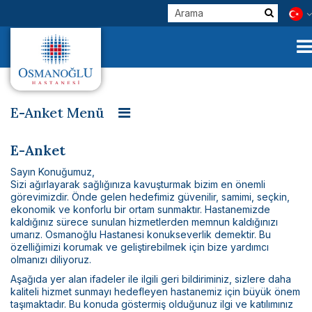
E-Anket Menü
Ayakta Hasta Anketi
Yatan Hasta Anketi
Kurumsal
E-Anket
Acil Hasta Anketi
Çalışan Geri Bildirim Anketi
Sayın Konuğumuz,
Klinik Birimlerimiz
Sizi ağırlayarak sağlığınıza kavuşturmak bizim en önemli
görevimizdir. Önde gelen hedefimiz güvenilir, samimi, seçkin,
Hekimlerimiz
ekonomik ve konforlu bir ortam sunmaktır. Hastanemizde
kaldığınız sürece sunulan hizmetlerden memnun kaldığınızı
E-Servisler
umarız. Osmanoğlu Hastanesi konukseverlik demektir. Bu
özelliğimizi korumak ve geliştirebilmek için bize yardımcı
Check Up
olmanızı diliyoruz.
Aşağıda yer alan ifadeler ile ilgili geri bildiriminiz, sizlere daha
Sağlık Turizmi
kaliteli hizmet sunmayı hedefleyen hastanemiz için büyük önem
taşımaktadır. Bu konuda göstermiş olduğunuz ilgi ve katılımınız