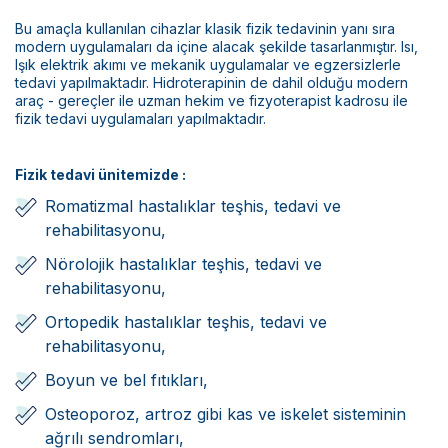
Bilimsel Yayınlar
Bu amaçla kullanılan cihazlar klasik fizik tedavinin yanı sıra
Haberler
modern uygulamaları da içine alacak şekilde tasarlanmıştır. Isı,
Işık elektrik akımı ve mekanik uygulamalar ve egzersizlerle
tedavi yapılmaktadır. Hidroterapinin de dahil olduğu modern
İletişim
araç - gereçler ile uzman hekim ve fizyoterapist kadrosu ile
fizik tedavi uygulamaları yapılmaktadır.
Fizik tedavi ünitemizde :
Romatizmal hastalıklar teşhis, tedavi ve
rehabilitasyonu,
Nörolojik hastalıklar teşhis, tedavi ve
rehabilitasyonu,
Ortopedik hastalıklar teşhis, tedavi ve
rehabilitasyonu,
Boyun ve bel fıtıkları,
Osteoporoz, artroz gibi kas ve iskelet sisteminin
ağrılı sendromları,