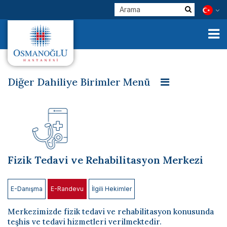
Diğer Dahiliye Birimler Menü
Acil Servis
Alerji ve Göğüs Hastalıkları
Kurumsal
Cildiye (Dermotoloji)
Çocuk Kardiyoloji
Klinik Birimlerimiz
Çocuk Sağlığı ve Hastalıkları
Diyet ve Beslenme
Hekimlerimiz
Fizik Tedavi ve Rehabilitasyon Merkezi
Fizik Tedavi ve Rehabilitasyon Merkezi
Getat
E-Servisler
İç Hastalıkları (Dahiliye)
Kardiyoloji ve İç Hastalıkları
Check Up
E-Danışma
E-Randevu
İlgili Hekimler
Nöroloji
Yoğun Bakım
Sağlık Turizmi
Merkezimizde fizik tedavi ve rehabilitasyon konusunda
teşhis ve tedavi hizmetleri verilmektedir.