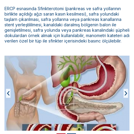
Bilimsel Yayınlar
ERCP esnasında Sfinkterotomi (pankreas ve safra yollarının
Haberler
birlikte açıldığı ağzı saran kasın kesilmesi), safra yolundaki
taşlarn çıkarılması, safra yollarına veya pankreas kanallarına
stent yerleştililmesi, kanaldaki daralmış bölgenin balon ile
İletişim
genişletilmesi, safra yolunda veya pankreas kanalındaki şüpheli
dokulardan örnek almak için kullanılabilir, manometri kateteri adı
verilen özel bir tüp ile sfinkter içerisindeki basınc ölçülebilir.
‹
›