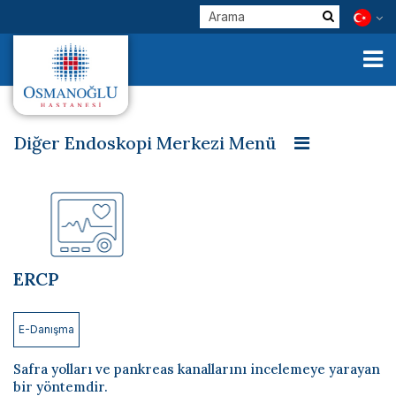
Diğer Endoskopi Merkezi Menü
Kolonoskopi
Gastroskopi
Rektosigmoidoskopi
Kurumsal
ERCP
Klinik Birimlerimiz
Hekimlerimiz
ERCP
E-Servisler
Check Up
E-Danışma
Sağlık Turizmi
Safra yolları ve pankreas kanallarını incelemeye yarayan
bir yöntemdir.